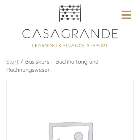
N
A
V
I
G
A
T
I
O
Start
/ Basiskurs – Buchhaltung und
N
Rechnungswesen