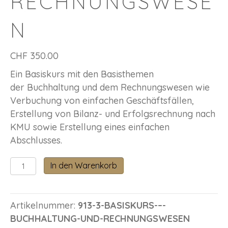
RECHNUNGSWESE
N
CHF
350.00
Ein Basiskurs mit den Basisthemen
der Buchhaltung und dem Rechnungswesen wie
Verbuchung von einfachen Geschäftsfällen,
Erstellung von Bilanz- und Erfolgsrechnung nach
KMU sowie Erstellung eines einfachen
Abschlusses.
Basiskurs
In den Warenkorb
–
Buchhaltung
und
Artikelnummer:
913-3-BASISKURS-–-
Rechnungswesen
BUCHHALTUNG-UND-RECHNUNGSWESEN