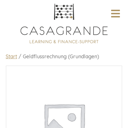
N
A
V
I
G
A
T
I
O
Start
/ Geldflussrechnung (Grundlagen)
N