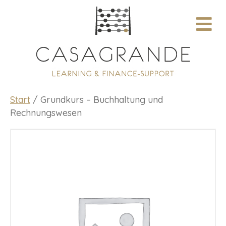
N
A
V
I
G
A
T
I
O
Start
/ Grundkurs – Buchhaltung und
N
Rechnungswesen