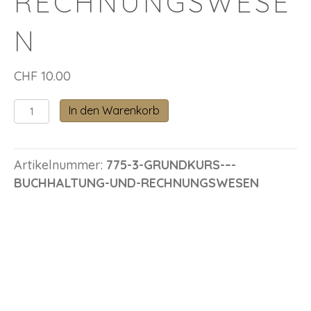
RECHNUNGSWESE
N
CHF
10.00
Grundkurs
In den Warenkorb
–
Buchhaltung
und
Artikelnummer:
775-3-GRUNDKURS-–-
Rechnungswesen
BUCHHALTUNG-UND-RECHNUNGSWESEN
Menge