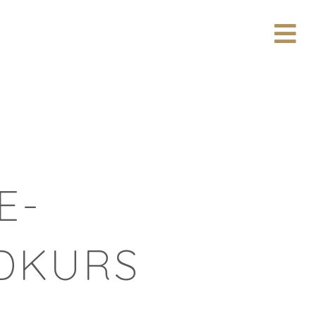
N
A
V
I
G
A
T
I
O
N
E-
DKURS