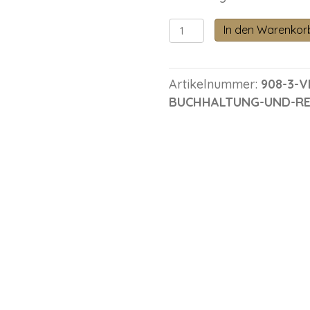
Vertiefungskurs
In den Warenkor
–
Buchhaltung
und
Artikelnummer:
908-3-
Rechnungswesen
BUCHHALTUNG-UND-R
Menge