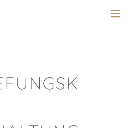
N
A
V
I
G
A
T
I
O
N
EFUNGSK