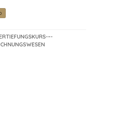
b
VERTIEFUNGSKURS-–-
ECHNUNGSWESEN